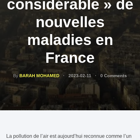
considérable » de
nouvelles
maladies en
France
By
BARAH MOHAMED
2023-02-11
0 Comments
La pollution de l’air est aujourd’hui reconnue comme l’un