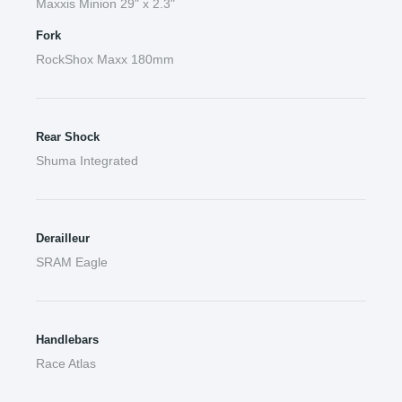
Maxxis Minion 29" x 2.3"
Fork
RockShox Maxx 180mm
Rear Shock
Shuma Integrated
Derailleur
SRAM Eagle
Handlebars
Race Atlas