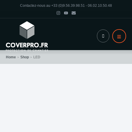
Contactez-nous au +33 (0)9.56.39.98.51 - 06.02.10.50.48
Home
Shop
LED
>
>