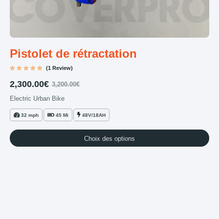
Pistolet de rétractation
(1 Review)
Note
5.00
2,300.00
€
3,200.00
€
sur 5
Electric Urban Bike
32 mph
45 Mi
48V/18AH
Choix des options